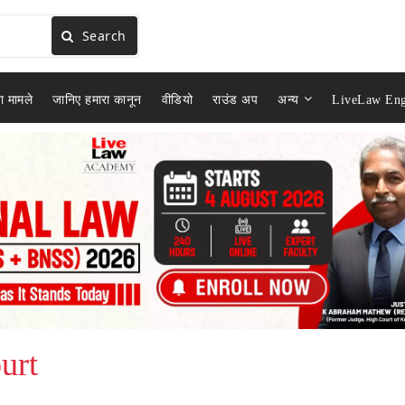
Search
ा मामले
जानिए हमारा कानून
वीडियो
राउंड अप
अन्य
LiveLaw Eng
urt