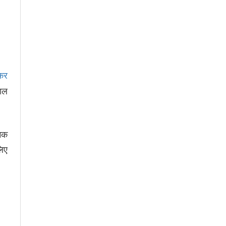
 कर
पाल
्मक
लिए