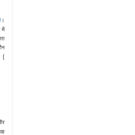
।
ै
में
ारा
यौन
। [
और
 यह