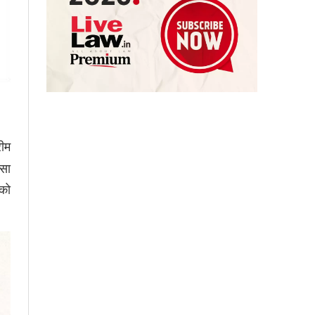
रीम
्सा
 को