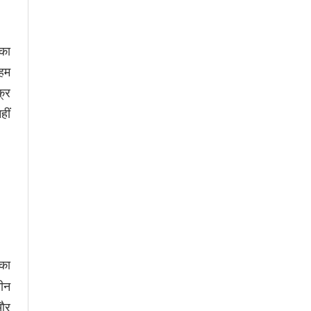
सका
 हम
क्र
हीं
 का
तीन
 और