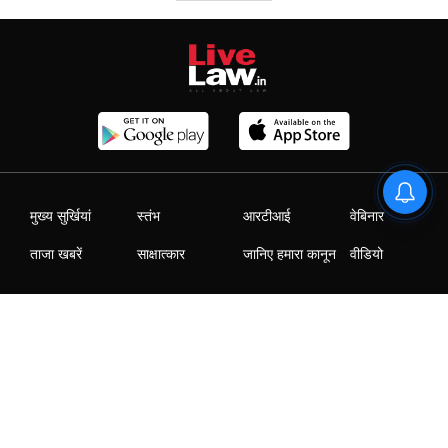
मुख्य सुर्खियां
स्तंभ
आरटीआई
वेबिनार
ताजा खबरें
साक्षात्कार
जानिए हमारा कानून
वीडियो
|
|
|
|
Who We Are
Contact Us
Advertise with us
Careers
Privacy Policy
T&C