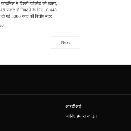
र काउंसिल ने दिल्ली हाईकोर्ट को बताया,
9 संकट से निपटने के लिए 16,448
ो दी गई 5000 रुपए की वित्तीय मदद
020
Next
आरटीआई
जानिए हमारा कानून