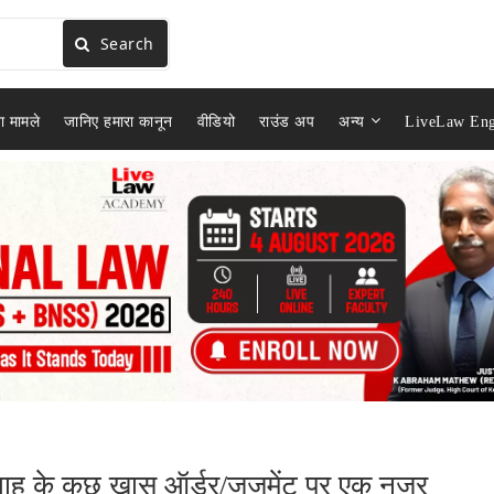
Search
ा मामले
जानिए हमारा कानून
वीडियो
राउंड अप
अन्य
LiveLaw Eng
प्ताह के कुछ खास ऑर्डर/जजमेंट पर एक नज़र