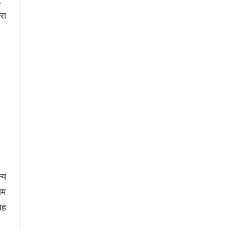
रा
्य
ाम
यह