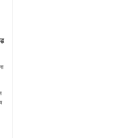
्ध
ना
न
ेष