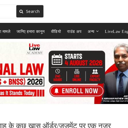
Search
ा मामले
जानिए हमारा कानून
वीडियो
राउंड अप
अन्य
LiveLaw Eng
प्ताह के कुछ खास ऑर्डर/जजमेंट पर एक नज़र