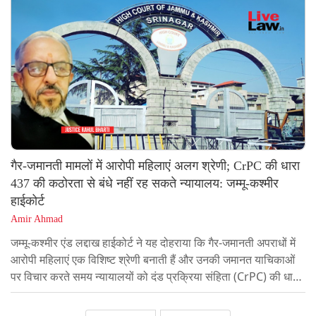
रखे गए रिकॉर्ड की जांच की और पाया कि स्क्रीनिंग कमेटी और सक्षम
अथॉरिटी ने कर्मचारी के FIR में...
गैर-जमानती मामलों में आरोपी महिलाएं अलग श्रेणी; CrPC की धारा
437 की कठोरता से बंधे नहीं रह सकते न्यायालय: जम्मू-कश्मीर
हाईकोर्ट
Amir Ahmad
जम्मू-कश्मीर एंड लद्दाख हाईकोर्ट ने यह दोहराया कि गैर-जमानती अपराधों में
आरोपी महिलाएं एक विशिष्ट श्रेणी बनाती हैं और उनकी जमानत याचिकाओं
पर विचार करते समय न्यायालयों को दंड प्रक्रिया संहिता (CrPC) की धारा
437 की कठोरता तक सीमित नहीं रहना चाहिए। अदालत ने हत्या के एक
मामले में तीन महिला विचाराधीन बंदियों को जमानत देते हुए कहा कि CrPC