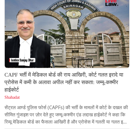
को खारिज करने को चुनौती दी गई और उसे जम्मू-कश्मीर एडमिनिस्ट्रेटिव
सर्विस में ऑफिसर के तौर पर काम करते रहने की इजाज़त देने के लिए
निर्देश...
CAPF भर्ती में मेडिकल बोर्ड की राय आखिरी, कोर्ट गलत इरादे या
प्रोसेस में कमी के अलावा अपील नहीं कर सकता: जम्मू-कश्मीर
हाईकोर्ट
Shahadat
सेंट्रल आर्म्ड पुलिस फोर्स (CAPFs) की भर्ती के मामलों में कोर्ट के दखल की
सीमित गुंजाइश पर ज़ोर देते हुए जम्मू-कश्मीर एंड लद्दाख हाईकोर्ट ने कहा कि
रिव्यू मेडिकल बोर्ड का फैसला आखिरी है और प्रोसेस में गलती या गलत इरादे
जैसी खास स्थितियों को छोड़कर कोर्ट द्वारा आगे रिव्यू या दोबारा जांच नहीं की