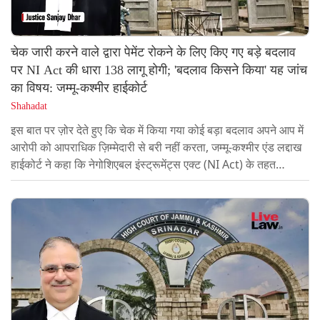
चेक जारी करने वाले द्वारा पेमेंट रोकने के लिए किए गए बड़े बदलाव
पर NI Act की धारा 138 लागू होगी; 'बदलाव किसने किया' यह जांच
का विषय: जम्मू-कश्मीर हाईकोर्ट
Shahadat
इस बात पर ज़ोर देते हुए कि चेक में किया गया कोई बड़ा बदलाव अपने आप में
आरोपी को आपराधिक ज़िम्मेदारी से बरी नहीं करता, जम्मू-कश्मीर एंड लद्दाख
हाईकोर्ट ने कहा कि नेगोशिएबल इंस्ट्रूमेंट्स एक्ट (NI Act) के तहत
निर्णायक कारक सिर्फ़ बदलाव की मौजूदगी नहीं है, बल्कि उस व्यक्ति की
पहचान है जिसने वह बदलाव किया।जस्टिस संजय धर की बेंच ने फैसला
सुनाया कि जहां पेमेंट रोकने और धारा 138 के तहत कार्यवाही को नाकाम
करने के लिए खुद ड्रॉअर द्वारा बदलाव किया जाता है, वहां मुक़दमे को
शुरुआती दौर में ही खत्म नहीं किया...