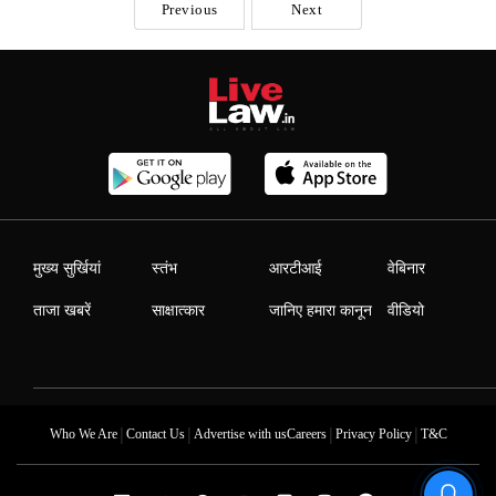
Previous
Next
की धारा 437(1) का प्रावधान मात्र औपचारिक नहीं बल्कि मानवीय विधायी
मंशा को दर्शाता है, जिसे न्यायिक विवेक में वास्तविक रूप से लागू किया जाना
चाहिए।जस्टिस राहुल भारती...
मुख्य सुर्खियां
स्तंभ
आरटीआई
वेबिनार
ताजा खबरें
साक्षात्कार
जानिए हमारा कानून
वीडियो
|
|
|
|
Who We Are
Contact Us
Advertise with us
Careers
Privacy Policy
T&C