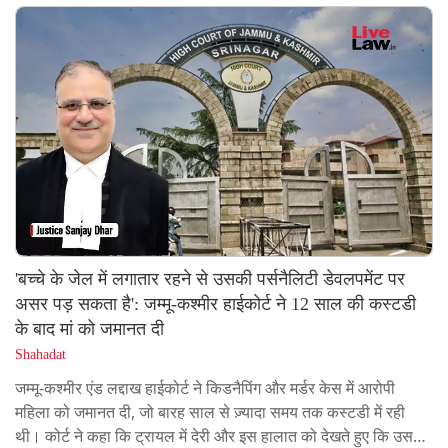
जा सकती।कोर्ट ने इस बात पर ज़ोर दिया कि CAPFs की भर्ती को कंट्रोल
करने वाला कानूनी ढांचा दूसरी मेडिकल जांच के बाद दी गई मेडिकल राय को
आखिरी दर्जा देता है। कोर्ट को ऐसे एक्सपर्ट फैसलों को बदलने में धीमा...
'बच्चे के जेल में लगातार रहने से उसकी पर्सनैलिटी डेवलपमेंट पर
असर पड़ सकता है': जम्मू-कश्मीर हाईकोर्ट ने 12 साल की कस्टडी
के बाद मां को जमानत दी
Shahadat
जम्मू-कश्मीर एंड लद्दाख हाईकोर्ट ने किडनैपिंग और मर्डर केस में आरोपी
महिला को जमानत दी, जो बारह साल से ज़्यादा समय तक कस्टडी में रही
थी। कोर्ट ने कहा कि ट्रायल में देरी और इस हालात को देखते हुए कि उसका