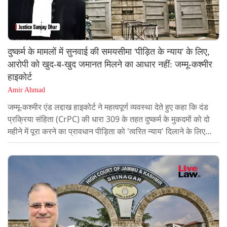
दुष्कर्म के मामलों में सुनवाई की समयसीमा 'पीड़ित के न्याय' के लिए,
आरोपी को खुद-ब-खुद जमानत मिलने का आधार नहीं: जम्मू-कश्मीर
हाइकोर्ट
Amir Ahmad
जम्मू-कश्मीर एंड लद्दाख हाइकोर्ट ने महत्वपूर्ण व्यवस्था देते हुए कहा कि दंड
प्रक्रिया संहिता (CrPC) की धारा 309 के तहत दुष्कर्म के मुकदमों को दो
महीने में पूरा करने का प्रावधान पीड़िता को 'त्वरित न्याय' दिलाने के लिए
बनाया गया। इसे आरोपी द्वारा देरी के आधार पर 'ऑटोमैटिक बेल' (स्वचालित
जमानत) पाने के लिए हथियार के रूप में इस्तेमाल नहीं किया जा सकता।
जस्टिस संजय धर की पीठ ने एक 13 वर्षीय नाबालिग लड़की के साथ
सामूहिक दुष्कर्म के आरोपी दो व्यक्तियों की जमानत याचिका खारिज करते हुए
यह टिप्पणी की।क्या...