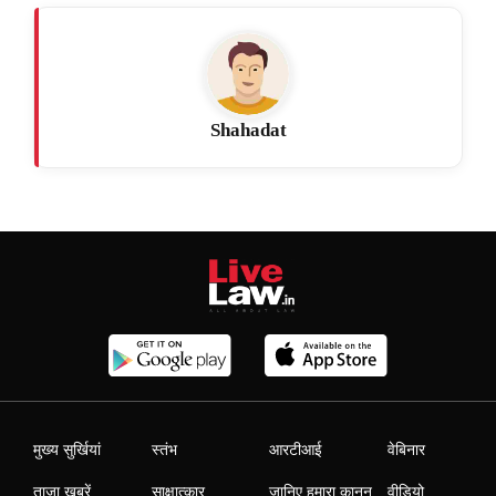
Shahadat
मुख्य सुर्खियां
स्तंभ
आरटीआई
वेबिनार
ताजा खबरें
साक्षात्कार
जानिए हमारा कानून
वीडियो