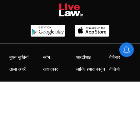
मुख्य सुर्खियां
स्तंभ
आरटीआई
वेबिनार
ताजा खबरें
साक्षात्कार
जानिए हमारा कानून
वीडियो
|
|
|
|
Who We Are
Contact Us
Advertise with us
Careers
Privacy Policy
T&C