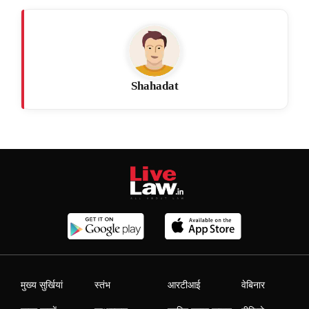
Shahadat
मुख्य सुर्खियां
स्तंभ
आरटीआई
वेबिनार