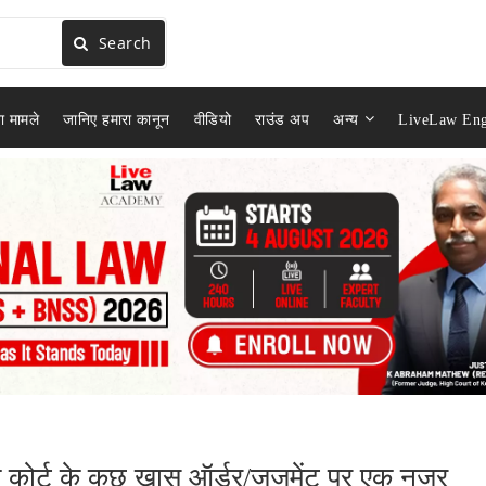
Search
ा मामले
जानिए हमारा कानून
वीडियो
राउंड अप
अन्य
LiveLaw Eng
रीम कोर्ट के कुछ खास ऑर्डर/जजमेंट पर एक नज़र