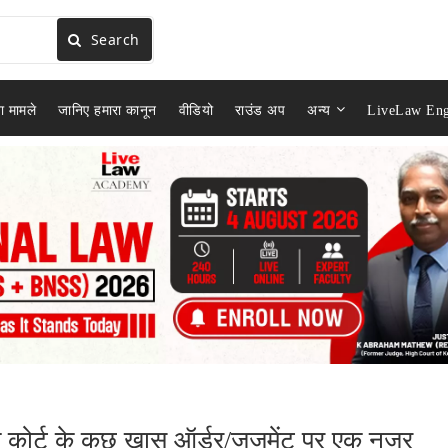
Search
ा मामले
जानिए हमारा कानून
वीडियो
राउंड अप
अन्य
LiveLaw Eng
रीम कोर्ट के कुछ खास ऑर्डर/जजमेंट पर एक नज़र