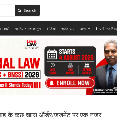
Search
ा मामले
जानिए हमारा कानून
वीडियो
राउंड अप
अन्य
LiveLaw Eng
प्ताह के कुछ खास ऑर्डर/जजमेंट पर एक नज़र