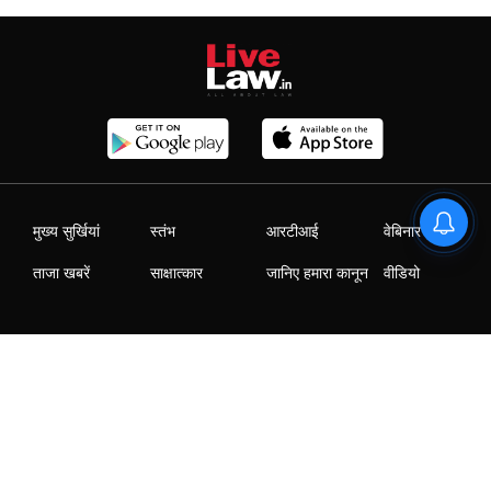
मुख्य सुर्खियां
स्तंभ
आरटीआई
वेबिनार
ताजा खबरें
साक्षात्कार
जानिए हमारा कानून
वीडियो
|
|
|
|
Who We Are
Contact Us
Advertise with us
Careers
Privacy Policy
T&C