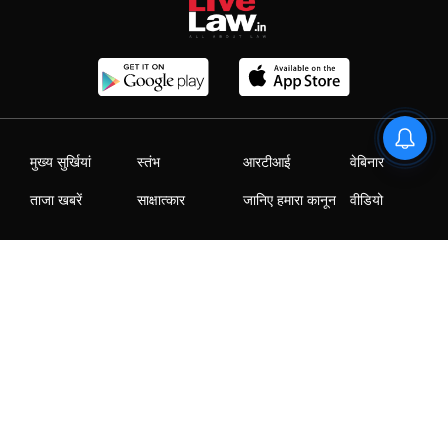
मुख्य सुर्खियां
स्तंभ
आरटीआई
वेबिनार
ताजा खबरें
साक्षात्कार
जानिए हमारा कानून
वीडियो
|
|
|
|
Who We Are
Contact Us
Advertise with us
Careers
Privacy Policy
T&C
2025 © All Rights Reserved @LiveLaw
Powered By
Hocalwire