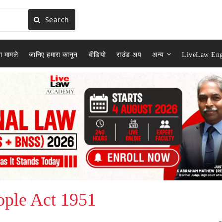
Search
ा मामले
जानिए हमारा कानून
वीडियो
राउंड अप
अन्य
LiveLaw Eng
ople Act 1951