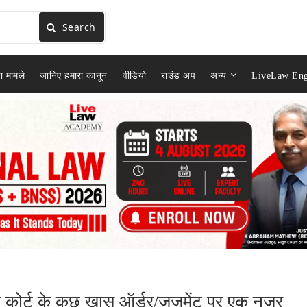
Search
ा मामले
जानिए हमारा कानून
वीडियो
राउंड अप
अन्य
LiveLaw Eng
रीम कोर्ट के कुछ खास ऑर्डर/जजमेंट पर एक नज़र