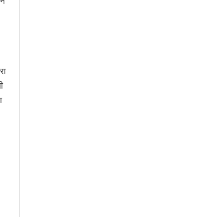
ने
रा
ी
ा