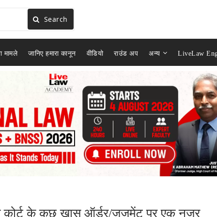
Search
ा मामले
जानिए हमारा कानून
वीडियो
राउंड अप
अन्य
LiveLaw Eng
रीम कोर्ट के कुछ खास ऑर्डर/जजमेंट पर एक नज़र