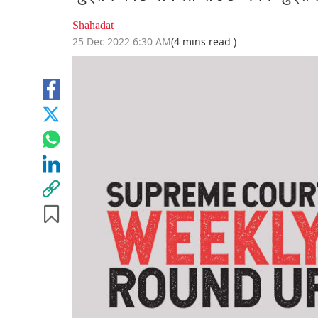
Shahadat
25 Dec 2022 6:30 AM
(4 mins read )