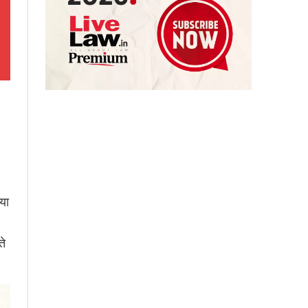
या
ते