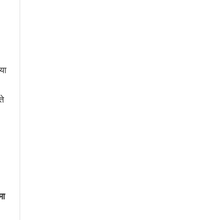
या
ते
मा