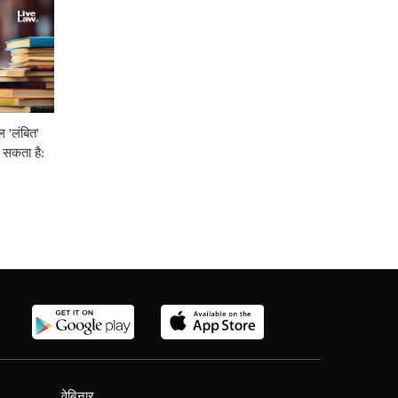
 'लंबित'
 सकता है:
वेबिनार