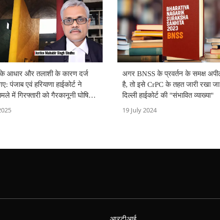
ी के आधार और तलाशी के कारण दर्ज
अगर BNSS के प्रवर्तन के समक्ष अपील
गए: पंजाब एवं हरियाणा हाईकोर्ट ने
है, तो इसे CrPC के तहत जारी रखा जा
े में गिरफ्तारी को गैरकानूनी घोषित
दिल्ली हाईकोर्ट की "संभावित व्याख्या"
2025
19 July 2024
आरटीआई