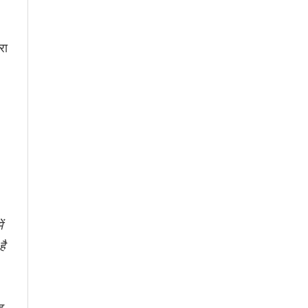
रा
ं
है
ह