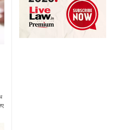
ाध
िए