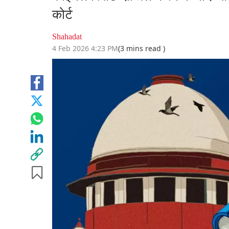
कोर्ट
Shahadat
4 Feb 2026 4:23 PM
(3 mins read )