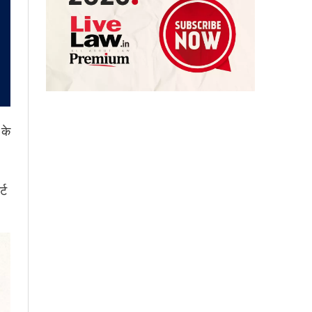
 के
्ट