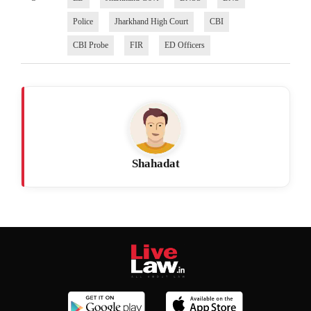
Police
Jharkhand High Court
CBI
CBI Probe
FIR
ED Officers
Shahadat