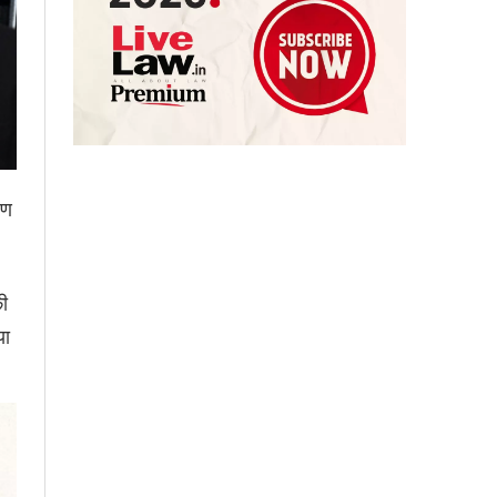
रण
ी
या