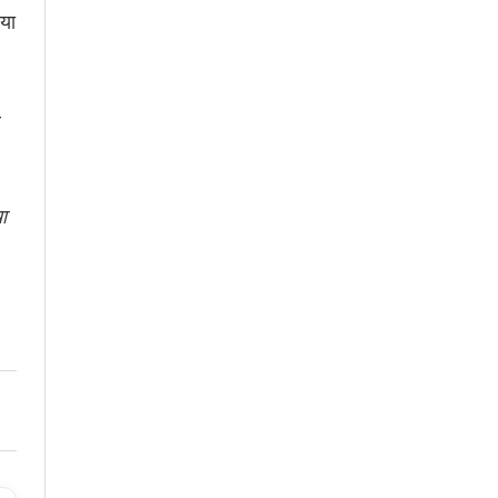
या
र
ा