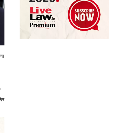
ाषा
ित