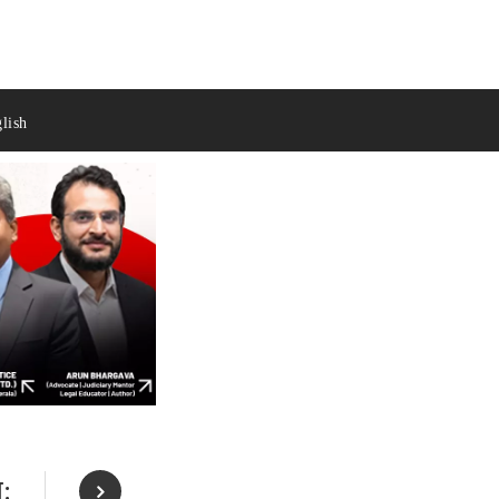
lish
े: