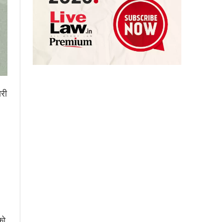
ारी
को