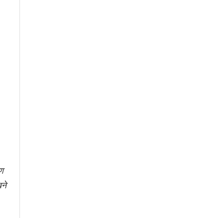
ऋण
ने