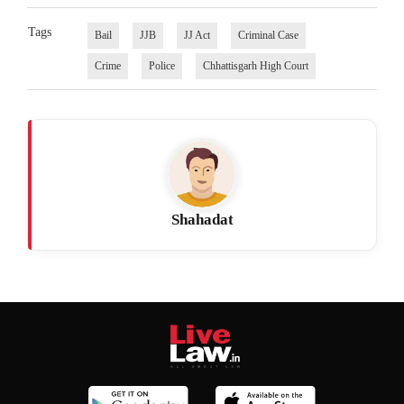
Tags
Bail
JJB
JJ Act
Criminal Case
Crime
Police
Chhattisgarh High Court
Shahadat