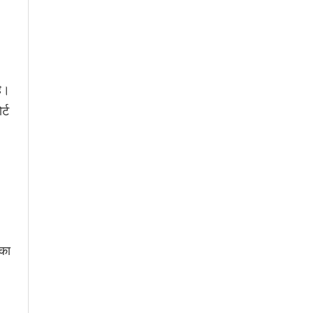
है।
र्ट
 का