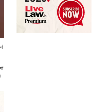
्ज
ों
ो