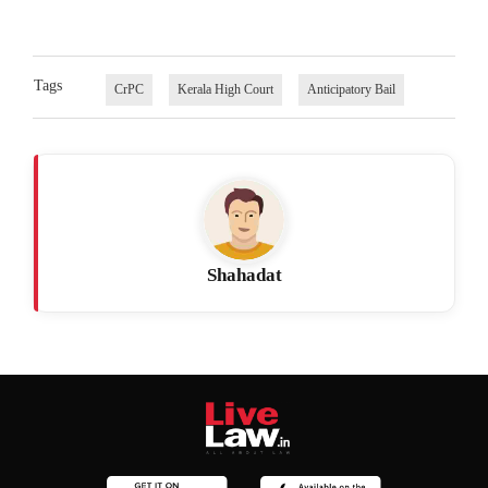
Tags
CrPC
Kerala High Court
Anticipatory Bail
Shahadat