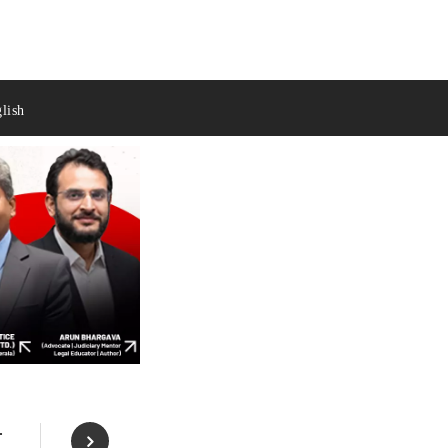
lish
े