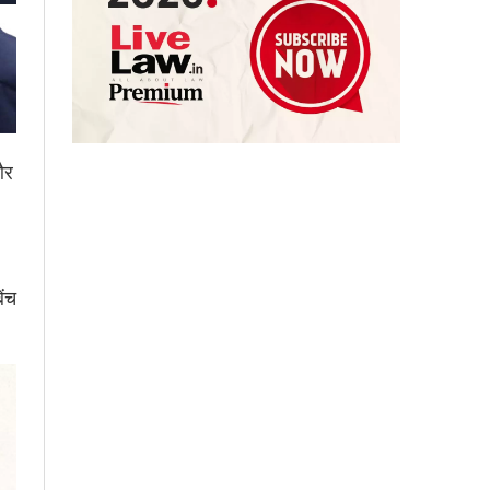
और
ेंच