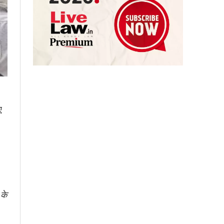
ए
 के