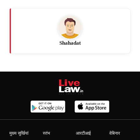
Shahadat
मुख्य सुर्खियां
स्तंभ
आरटीआई
वेबिनार