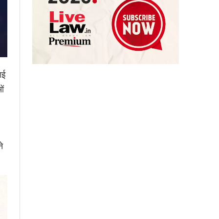
ाई
ओं
े