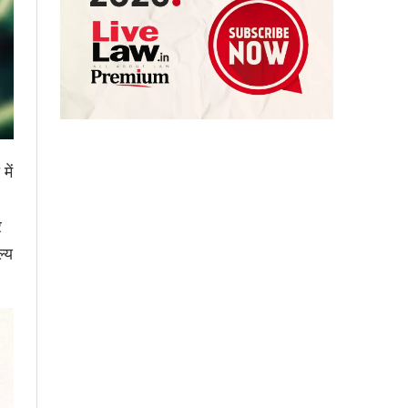
में
र
ल्य