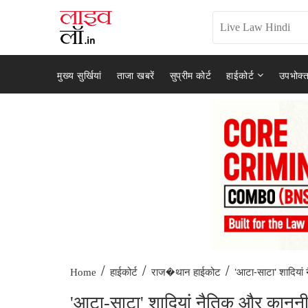
मुख्य सुर्खियां
ताजा खबरें
सुप्रीम कोर्ट
हाईकोर्ट
उपभोक्त
/
/
/
'आटा-साटा' शादियां
Home
हाईकोर्ट
राज�थान हाईकोट
'आटा-साटा' शादियां नैतिक और कानूनी र