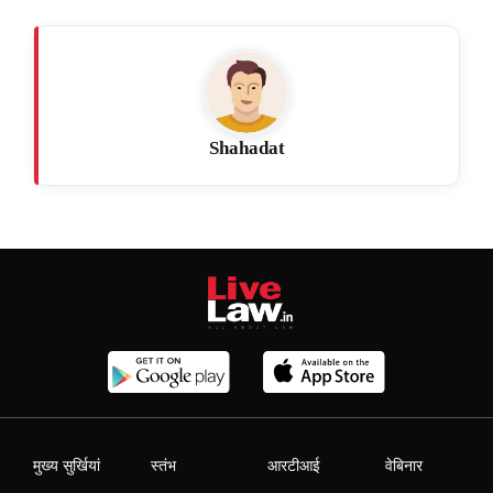
Shahadat
मुख्य सुर्खियां
स्तंभ
आरटीआई
वेबिनार