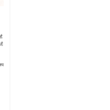
ै,
है,
श्य