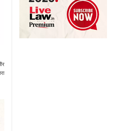
 और
ारा