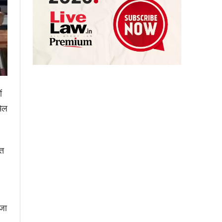
ं
मिल
ित
ाजा