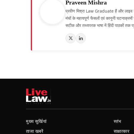
Praveen Mishra
प्रवीण मिश्रा Law Graduate हैं और लाइव लॉ हिं
मंचों के महत्वपूर्ण फैसलों एवं कानूनी घटनाक्र
सटीक और तथ्यपरक भाषा में हिंदी पाठकों तक पह
मुख्य सुर्खियां
स्तंभ
ताजा खबरें
साक्षात्कार