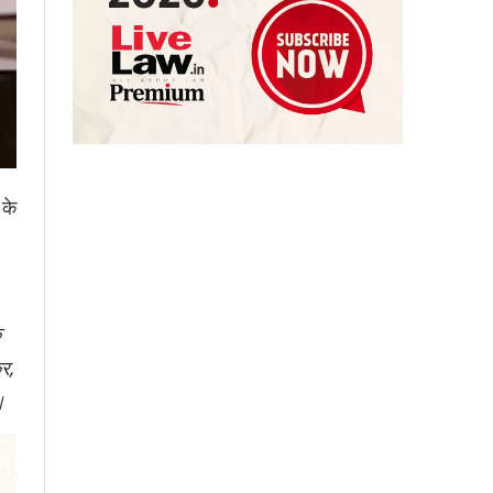
 के
क
कर,
।