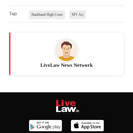
Tags
Jharkhand High Court
MV Act
LiveLaw News Network