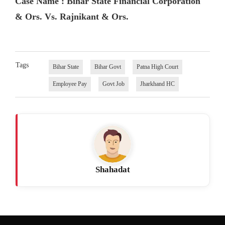
Case Name : Bihar State Financial Corporation
& Ors. Vs. Rajnikant & Ors.
Tags
Bihar State
Bihar Govt
Patna High Court
Employee Pay
Govt Job
Jharkhand HC
Shahadat