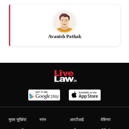
Avanish Pathak
मुख्य सुर्खियां
स्तंभ
आरटीआई
वेबिनार