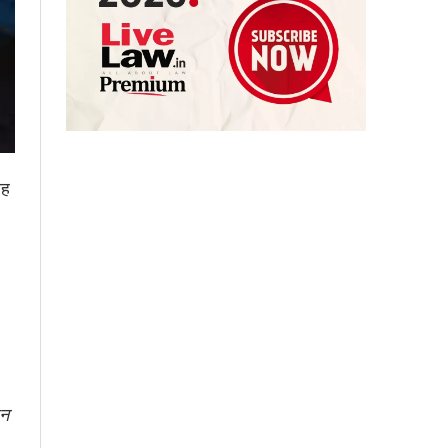
ाह
शन