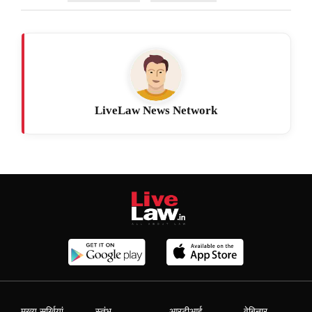
LiveLaw News Network
मुख्य सुर्खियां
स्तंभ
आरटीआई
वेबिनार