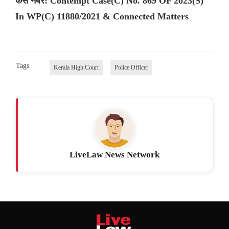
केस नंबर: Contempt Case(C) No. 869 OF 2023(S)
In WP(C) 11880/2021 & Connected Matters
Tags
Kerala High Court
Police Officer
LiveLaw News Network