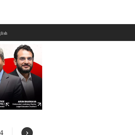
lish
 4