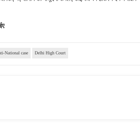
ईए
ti-National case
Delhi High Court