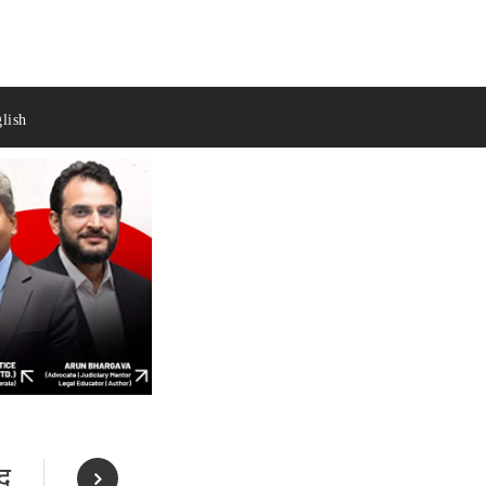
lish
ैद