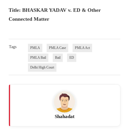
Title: BHASKAR YADAV v. ED & Other
Connected Matter
Tags
PMLA
PMLA Case
PMLA Act
PMLA Bail
Bail
ED
Delhi High Court
Shahadat