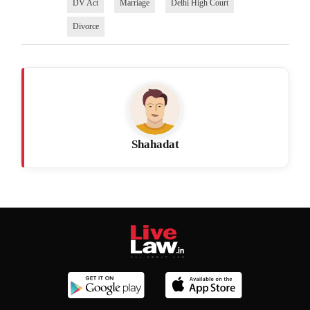
DV Act
Marriage
Delhi High Court
Divorce
Shahadat